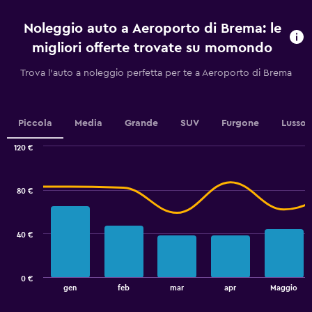
prima
dell'arrivo.
Noleggio auto a Aeroporto di Brema: le
Range:
91
migliori offerte trovate su momondo
categories.
The
Trova l'auto a noleggio perfetta per te a Aeroporto di Brema
chart
has
1
Y
Piccola
Media
Grande
SUV
Furgone
Lusso
axis
displaying
120 €
values.
Combination
Chart
graphic.
chart
Range:
with
20
80 €
2
to
data
50.
series.
40 €
The
chart
has
0 €
1
End
gen
feb
mar
apr
Maggio
of
X
interactive
axis
chart