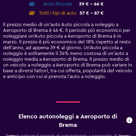
Auto Piccola
39 € - 66 €
displaying
categories.
Tutti i tipi di auto
57 € - 87 €
Range:
14
Il prezzo medio di un'auto Auto piccola a noleggio a
categories.
Aeroporto di Brema è 46 €. Il periodo più economico per
The
noleggiare un'Auto piccola a Aeroporto di Brema è in
chart
marzo. Il prezzo è più economico del 18% rispetto al resto
has
dell'anno, ad appena 39 € al giorno. Un'Auto piccola a
1
noleggio è solitamente il 34% meno costosa di un'auto a
Y
noleggio media a Aeroporto di Brema. Il prezzo medio di
axis
un veicolo a noleggio a Aeroporto di Brema può variare in
displaying
base a diversi fattori, tra cui offerta, popolarità del veicolo
values.
e anticipo con cui si prenota l'auto a noleggio.
Range:
0
to
120.
Elenco autonoleggi a Aeroporto di
Brema