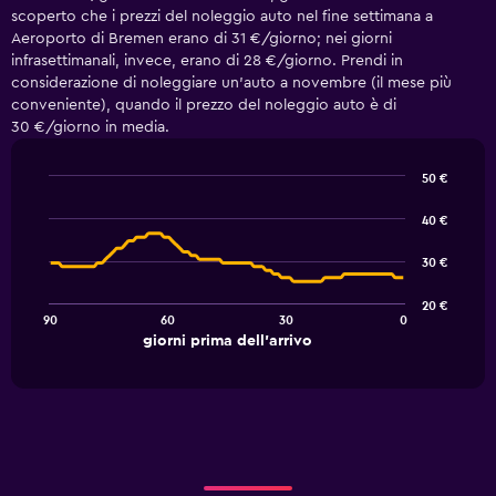
scoperto che i prezzi del noleggio auto nel fine settimana a
Aeroporto di Bremen erano di 31 €/giorno; nei giorni
infrasettimanali, invece, erano di 28 €/giorno. Prendi in
considerazione di noleggiare un'auto a novembre (il mese più
conveniente), quando il prezzo del noleggio auto è di
30 €/giorno in media.
50 €
Line
Chart
graphic.
chart
40 €
with
91
30 €
data
points.
20 €
90
60
30
0
The
End
giorni prima dell'arrivo
chart
of
interactive
has
chart
1
X
axis
displaying
giorni