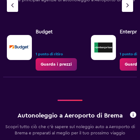
Tutte le principali agenzie di autonoleggio a Aeroporto di Brema
Budget
Enterpri
1 punto di ritiro
1 punto di r
Guarda i prezzi
Guarda 
Autonoleggio a Aeroporto di Brema
Scopri tutto ciò che c'è sapere sul noleggio auto a Aeroporto di
Brema e preparati al meglio per il tuo prossimo viaggio