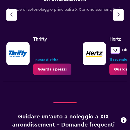
Agenzie di autonoleggio principali a XIX arrondissement, Parigi
Thrifty
Hertz
Giu
5,1
11 recensioni
1 punto di ritiro
Guarda i prezzi
Guarda i
Guidare un'auto a noleggio a XIX
arrondissement - Domande frequenti