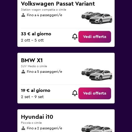
Volkswagen Passat Variant
Station wagon compatta o simile
Fino a 4 passeggeri/e
33 € al giorno
Vedi offerta
2 ott - 5 ott
BMW X1
SUV Medio o simile
Fino a 5 passeggeri/e
19 € al giorno
Vedi offerta
2 set - 9 set
Hyundai i10
Piccola o simile
Fino a 2 passeggeri/e