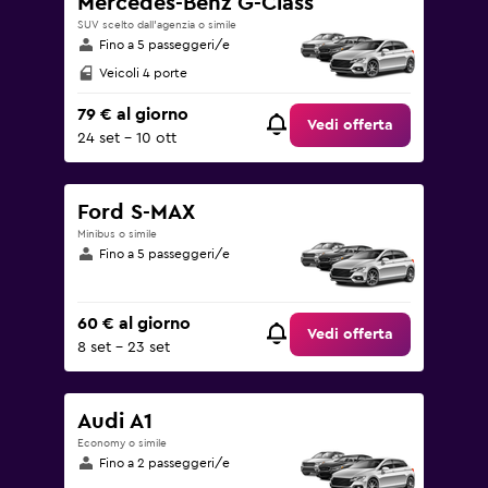
Mercedes-Benz G-Class
SUV scelto dall'agenzia o simile
Fino a 5 passeggeri/e
Veicoli 4 porte
79 € al giorno
Vedi offerta
24 set - 10 ott
Ford S-MAX
Minibus o simile
Fino a 5 passeggeri/e
60 € al giorno
Vedi offerta
8 set - 23 set
Audi A1
Economy o simile
Fino a 2 passeggeri/e