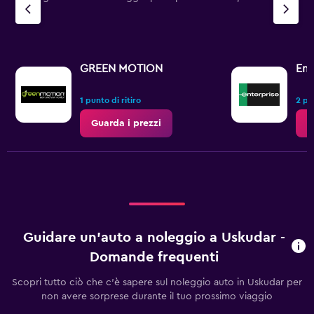
GREEN MOTION
Ent
1 punto di ritiro
2 pun
Guarda i prezzi
G
Guidare un'auto a noleggio a Uskudar -
Domande frequenti
Scopri tutto ciò che c'è sapere sul noleggio auto in Uskudar per
non avere sorprese durante il tuo prossimo viaggio