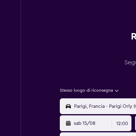
R
Segu
Stesso luogo di riconsegna
sab 15/08
12:00