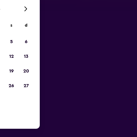
6
s
d
io
5
6
12
13
19
20
26
27
porto di