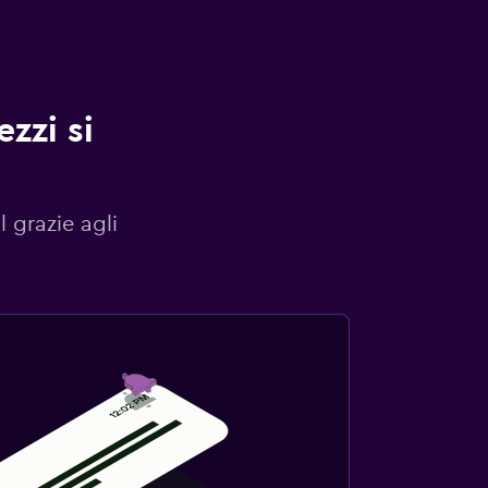
zzi si
l grazie agli