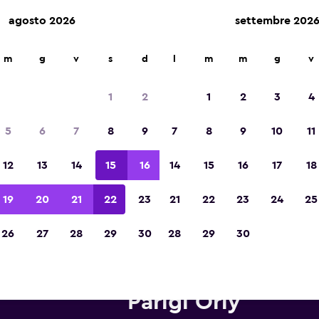
agosto 2026
settembre 202
m
g
v
s
d
l
m
m
g
v
Vincitrice del premio Migliore App di Viagg
d'Europa 2023
1
2
1
2
3
4
5
6
7
8
9
7
8
9
10
11
12
13
14
15
16
14
15
16
17
18
19
20
21
22
23
21
22
23
24
25
26
27
28
29
30
28
29
30
tonoleggi Thrifty in zona Aero
Parigi Orly