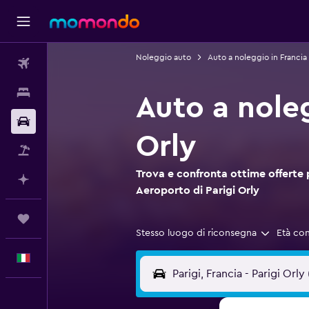
Noleggio auto
Auto a noleggio in Francia
Voli
Soggiorni
Auto a noleg
Noleggio auto
Orly
Pacchetti vacanze
Trova e confronta ottime offerte 
Fai piani con l'AI
Aeroporto di Parigi Orly
Trips
Stesso luogo di riconsegna
Età co
Italiano