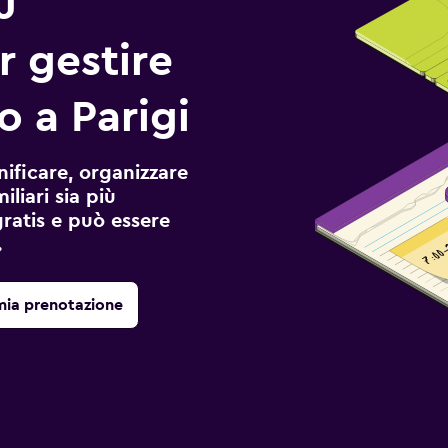
ù
r gestire
o a Parigi
ificare, organizzare
liari sia più
gratis e può essere
.
mia prenotazione