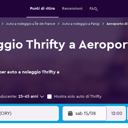
Punti di ritiro
Recensioni
FAQ
Auto a noleggio a Île de France
Auto a noleggio a Parigi
Aeroporto di 
gio Thrifty a Aeroport
per auto a noleggio Thrifty a
nducente:
25-65 anni
Mostra solo auto di Thrifty
sab 15/08
12:00