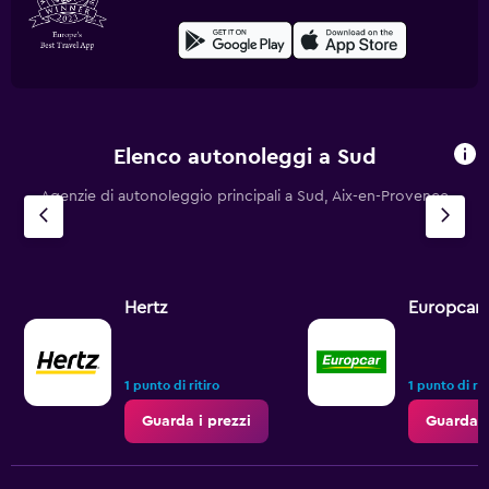
Elenco autonoleggi a Sud
Agenzie di autonoleggio principali a Sud, Aix-en-Provence
Hertz
Europcar
1 punto di ritiro
1 punto di rit
Guarda i prezzi
Guarda i