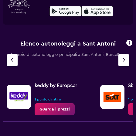
Elenco autonoleggi a Sant Antoni
Agenzie di autonoleggio principali a Sant Antoni, Barcellona
keddy by Europcar
Six
1 punto di ritiro
1 pun
Guarda i prezzi
G