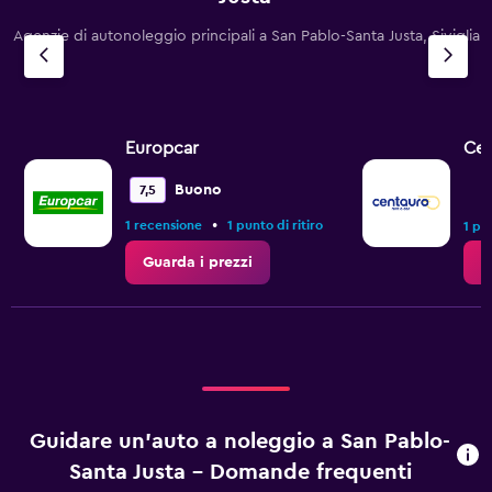
Agenzie di autonoleggio principali a San Pablo-Santa Justa, Siviglia
Europcar
Cen
Buono
7,5
•
1 recensione
1 punto di ritiro
1 pun
Guarda i prezzi
G
Guidare un'auto a noleggio a San Pablo-
Santa Justa - Domande frequenti