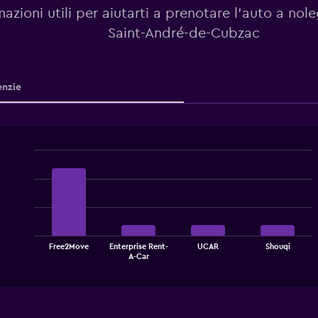
mazioni utili per aiutarti a prenotare l'auto a nol
Saint-André-de-Cubzac
nzie
Bar
Chart
graphic.
chart
with
4
bars.
The
Free2Move
Enterprise Rent-
UCAR
Shouqi
chart
End
A-Car
of
has
interactive
1
chart
X
axis