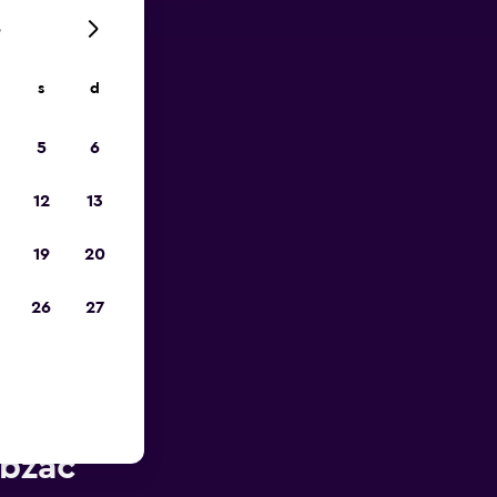
6
s
d
io
5
6
12
13
19
20
26
27
auto a
ubzac