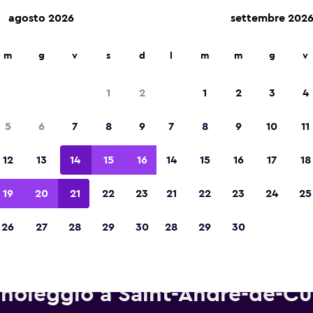
agosto 2026
settembre 202
m
g
v
s
d
l
m
m
g
v
Vincitrice del premio Migliore App di Viagg
d'Europa 2023
1
2
1
2
3
4
5
6
7
8
9
7
8
9
10
11
12
13
14
15
16
14
15
16
17
18
19
20
21
22
23
21
22
23
24
25
26
27
28
29
30
28
29
30
endenze e informazioni sulle 
noleggio a Saint-André-de-C