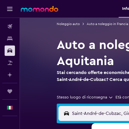
Inf
Noleggio auto
Auto a noleggio in Francia
Voli
Soggiorni
Auto a nole
Noleggio auto
Aquitania
Pacchetti vacanze
Stai cercando offerte economiche
Fai piani con l'AI
Saint-André-de-Cubzac? Cerca q
Trips
Stesso luogo di riconsegna
Età co
Italiano