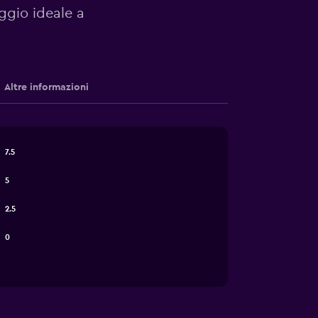
eggio ideale a
Altre informazioni
7.5
5
2.5
0