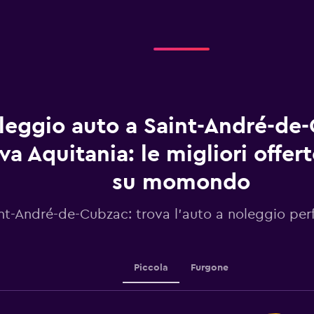
displaying
categories.
Range:
4
categories.
The
chart
has
1
leggio auto a Saint-André-de
Y
axis
displaying
a Aquitania: le migliori offer
values.
Range:
su momondo
0
to
nt-André-de-Cubzac: trova l'auto a noleggio perf
7.5.
Piccola
Furgone