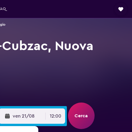
FAQ
gio
e-Cubzac, Nuova
Cerca
ven 21/08
12:00