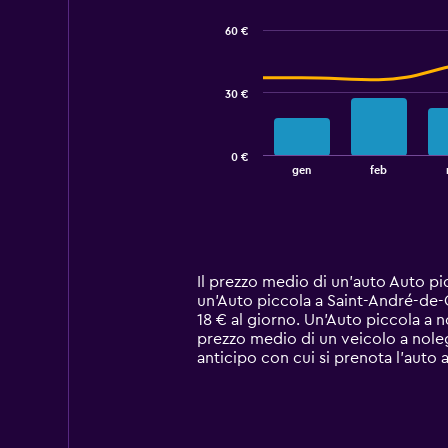
graphic.
chart
with
60 €
2
data
series.
30 €
The
chart
has
0 €
1
End
gen
feb
of
X
interactive
axis
chart
displaying
categories.
Range:
14
Il prezzo medio di un'auto Auto pi
categories.
un'Auto piccola a Saint-André-de-C
The
18 € al giorno. Un'Auto piccola a 
chart
prezzo medio di un veicolo a nolegg
has
anticipo con cui si prenota l'auto 
1
Y
axis
displaying