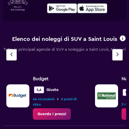
Elenco dei noleggi di SUV a Saint Louis
Tutte le principali agenzie di SUV a noleggio a Saint Louis, Missouri
Budget
Nat
Giusto
5,6
10
•
44 recensioni
6 punti di
2 re
ritiro
Guarda i prezzi
G