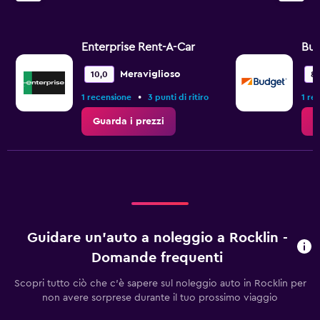
Enterprise Rent-A-Car
Bu
Meraviglioso
10,0
8,
•
1 recensione
3 punti di ritiro
1 re
Guarda i prezzi
G
Guidare un'auto a noleggio a Rocklin -
Domande frequenti
Scopri tutto ciò che c'è sapere sul noleggio auto in Rocklin per
non avere sorprese durante il tuo prossimo viaggio