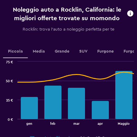
categories.
36.
Noleggio auto a Rocklin, California: le
The
chart
migliori offerte trovate su momondo
has
1
Rocklin: trova l'auto a noleggio perfetta per te
Y
axis
displaying
values.
Piccola
Media
Grande
SUV
Furgone
Furgon
Range:
0
75 €
Combination
to
Chart
graphic.
chart
3.6.
with
50 €
2
data
series.
25 €
The
chart
has
0 €
1
End
gen
feb
mar
apr
Maggio
of
X
interactive
axis
chart