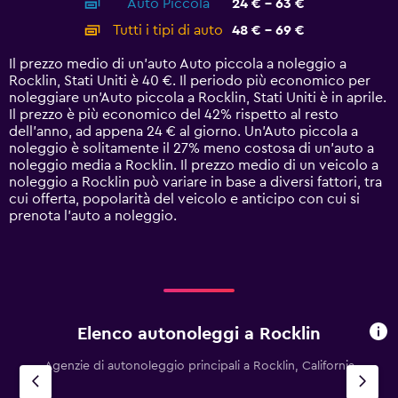
Auto Piccola
24 € - 63 €
displaying
categories.
Tutti i tipi di auto
48 € - 69 €
Range:
14
Il prezzo medio di un'auto Auto piccola a noleggio a
categories.
Rocklin, Stati Uniti è 40 €. Il periodo più economico per
The
noleggiare un'Auto piccola a Rocklin, Stati Uniti è in aprile.
chart
Il prezzo è più economico del 42% rispetto al resto
has
dell'anno, ad appena 24 € al giorno. Un'Auto piccola a
1
noleggio è solitamente il 27% meno costosa di un'auto a
Y
noleggio media a Rocklin. Il prezzo medio di un veicolo a
axis
noleggio a Rocklin può variare in base a diversi fattori, tra
displaying
cui offerta, popolarità del veicolo e anticipo con cui si
values.
prenota l'auto a noleggio.
Range:
0
to
75.
Elenco autonoleggi a Rocklin
Agenzie di autonoleggio principali a Rocklin, California