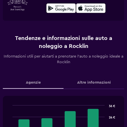
Tendenze e informazioni sulle auto a
noleggio a Rocklin
Informazioni utili per aiutarti a prenotare l'auto a noleggio ideale a
Rocklin
Agenzie
Altre informazioni
36 €
Bar
Chart
graphic.
chart
24 €
with
4