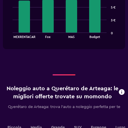
Bar
Chart
graphic.
chart
5 €
with
4
bars.
3 €
The
0
chart
End
MEXRENTACAR
Fox
MAS
Budget
of
has
interactive
1
chart
X
axis
displaying
categories.
Range:
4
categories.
Noleggio auto a Querétaro de Arteaga: le
The
chart
migliori offerte trovate su momondo
has
1
Querétaro de Arteaga: trova l'auto a noleggio perfetta per te
Y
axis
displaying
values.
Piccola
Media
Grande
SUV
Furgone
Lusso