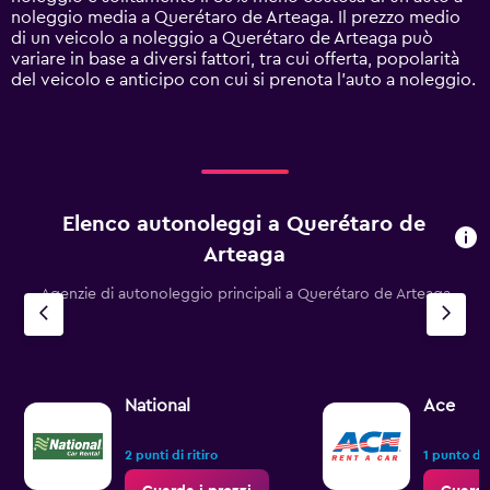
Y
noleggio media a Querétaro de Arteaga. Il prezzo medio
axis
di un veicolo a noleggio a Querétaro de Arteaga può
displaying
variare in base a diversi fattori, tra cui offerta, popolarità
values.
del veicolo e anticipo con cui si prenota l'auto a noleggio.
Range:
0
to
60.
Elenco autonoleggi a Querétaro de
Arteaga
Agenzie di autonoleggio principali a Querétaro de Arteaga
National
Ace
2 punti di ritiro
1 punto di 