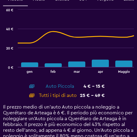
Range:
0
60 €
Combination
to
Chart
graphic.
chart
7.5.
with
40 €
2
data
series.
20 €
The
chart
has
0 €
1
End
gen
feb
mar
apr
Maggio
of
X
interactive
axis
chart
Auto Piccola
4 € - 15 €
displaying
categories.
Tutti i tipi di auto
25 € - 49 €
Range:
14
Il prezzo medio di un'auto Auto piccola a noleggio a
categories.
Querétaro de Arteaga è 6 €. Il periodo più economico per
The
noleggiare un'Auto piccola a Querétaro de Arteaga è in
chart
febbraio. Il prezzo è più economico del 43% rispetto al
has
resto dell'anno, ad appena 4 € al giorno. Un'Auto piccola a
1
noleggio è solitamente il 80% meno costosa di un'auto a