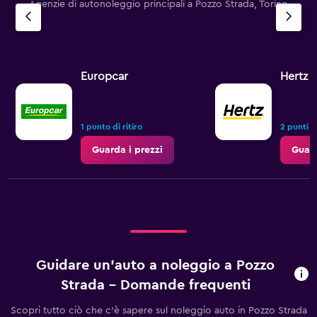
Agenzie di autonoleggio principali a Pozzo Strada, Torino
Europcar
Hertz
1 punto di ritiro
2 punti di
Guarda i prezzi
Guard
Guidare un'auto a noleggio a Pozzo
Strada - Domande frequenti
Scopri tutto ciò che c'è sapere sul noleggio auto in Pozzo Strada