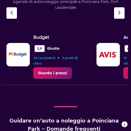
Agenzie di autonoleggio principali a Poinciana Park, Fort
Lauderdale
Budget
Avi
Giusto
5,9
6,
•
34 recensioni
2 punti di
13 r
ritiro
ritir
Guarda i prezzi
G
Guidare un'auto a noleggio a Poinciana
Park - Domande frequenti