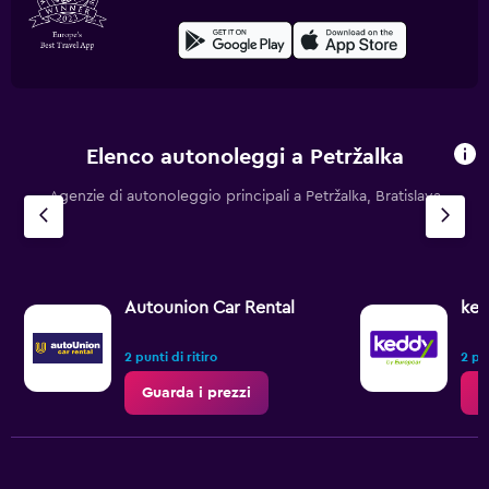
Elenco autonoleggi a Petržalka
Agenzie di autonoleggio principali a Petržalka, Bratislava
Autounion Car Rental
ked
2 punti di ritiro
2 pun
Guarda i prezzi
G