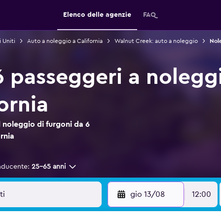
Elenco delle agenzie
FAQ
 Uniti
Auto a noleggio a California
Walnut Creek: auto a noleggio
Nol
6 passeggeri a nolegg
ornia
noleggio di furgoni da 6
rnia
nducente:
25-65 anni
gio 13/08
12:00