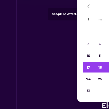
Scopri le offerte di agenzie di no
l
m
3
4
10
11
17
18
24
25
31
E