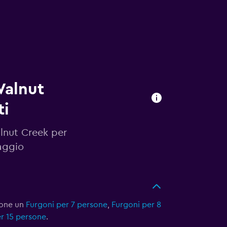
Walnut
ti
alnut Creek per
aggio
ione un
Furgoni per 7 persone
,
Furgoni per 8
r 15 persone
.