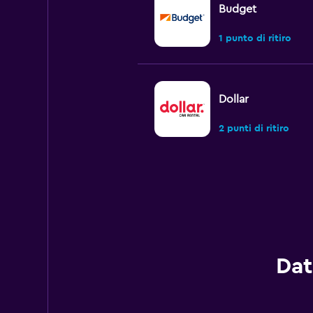
Budget
1 punto di ritiro
Dollar
2 punti di ritiro
Hertz
2 punti di ritiro
Dat
Thrifty
1 punto di ritiro