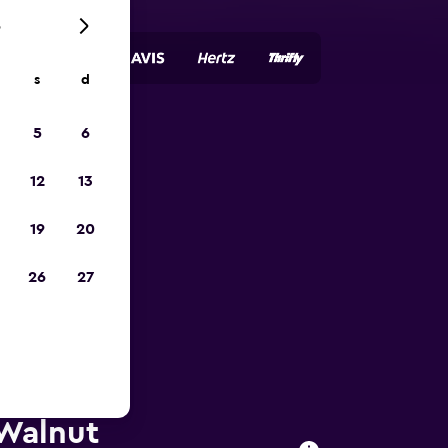
6
s
d
5
6
io
12
13
19
20
26
27
 Walnut