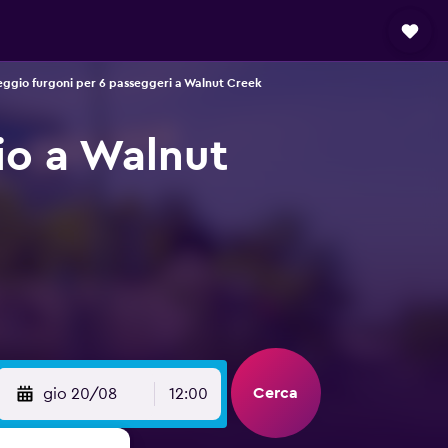
eggio furgoni per 6 passeggeri a Walnut Creek
io a Walnut
Cerca
gio 20/08
12:00