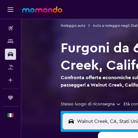
Noleggio auto
Auto a noleggio negli Stati
Voli
Soggiorni
Furgoni da 
Noleggio auto
Creek, Calif
Pacchetti vacanze
Confronta offerte economiche sul 
Fai piani con l'AI
passeggeri a Walnut Creek, Califo
Trips
Stesso luogo di riconsegna
Età co
Italiano