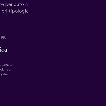
te per auto a
iori tipologie
 PIÙ
ica
gettonato
ek negli
rysler