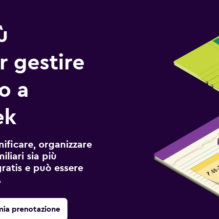
ù
r gestire
io a
ek
ificare, organizzare
liari sia più
gratis e può essere
.
mia prenotazione