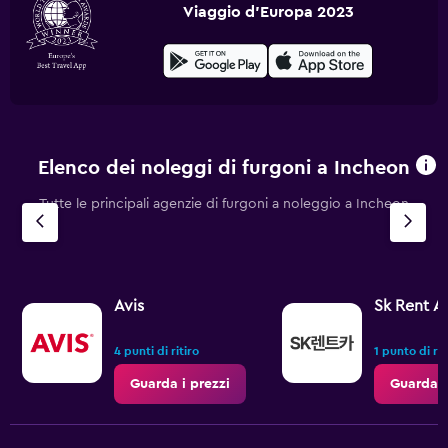
Viaggio d'Europa 2023
Elenco dei noleggi di furgoni a Incheon
Tutte le principali agenzie di furgoni a noleggio a Incheon
Avis
Sk Rent A
4 punti di ritiro
1 punto di rit
Guarda i prezzi
Guarda i