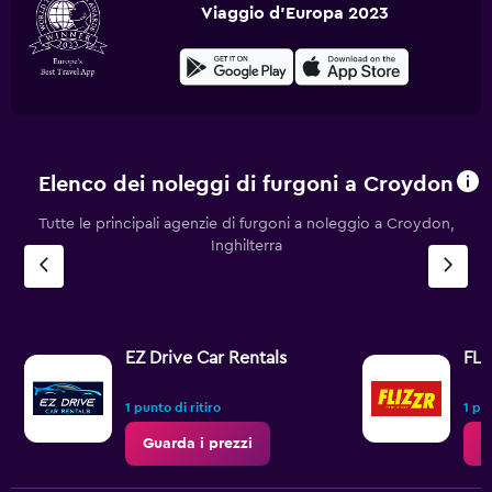
Viaggio d'Europa 2023
Elenco dei noleggi di furgoni a Croydon
Tutte le principali agenzie di furgoni a noleggio a Croydon,
Inghilterra
EZ Drive Car Rentals
FLI
1 punto di ritiro
1 pun
Guarda i prezzi
G