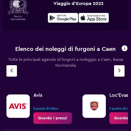
Viaggio d'Europa 2023
Elenco dei noleggi di furgoni a Caen
Tutte le principali agenzie di furgoni a noleggio a Caen, Bassa
Normandia
Avis
Loc’Evasi
2 punti di ritiro
1 punto di rit
Guarda i prezzi
Guarda i