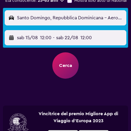
Età conducente:
25-65 anni
Mostra solo auto di National
Santo Domingo, Repubblica Dominicana - Aeroporto Internazionale Las Américas (SDQ)
sab 15/08
12:00
-
sab 22/08
12:00
Cerca
Vincitrice del premio Migliore App di
Viaggio d'Europa 2023