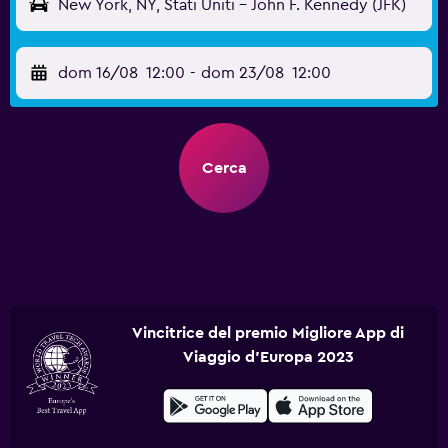
New York, NY, Stati Uniti - John F. Kennedy (JFK)
dom 16/08
12:00
-
dom 23/08
12:00
Cerca
Vincitrice del premio Migliore App di
Viaggio d'Europa 2023