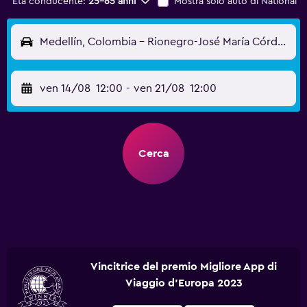
Età conducente:
25-65 anni
Mostra solo auto di National
Medellín, Colombia - Rionegro-José María Córdova (MDE)
ven 14/08
12:00
-
ven 21/08
12:00
Cerca
Vincitrice del premio Migliore App di
Viaggio d'Europa 2023