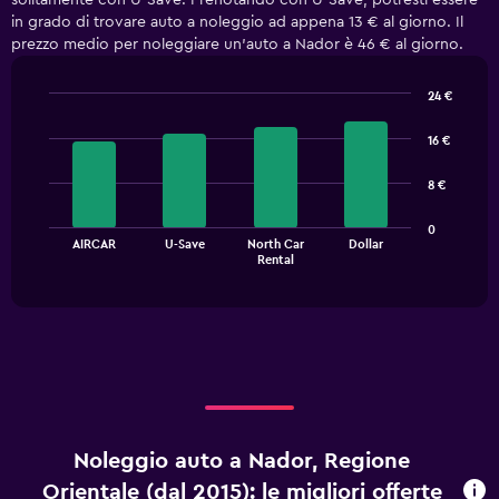
solitamente con U-Save. Prenotando con U-Save, potresti essere
in grado di trovare auto a noleggio ad appena 13 € al giorno. Il
prezzo medio per noleggiare un'auto a Nador è 46 € al giorno.
24 €
Bar
Chart
graphic.
chart
16 €
with
4
8 €
bars.
The
0
AIRCAR
U-Save
North Car
Dollar
chart
End
Rental
of
has
interactive
1
chart
X
axis
displaying
categories.
Range:
4
categories.
Noleggio auto a Nador, Regione
The
chart
Orientale (dal 2015): le migliori offerte