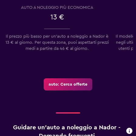
AUTO A NOLEGGIO PIÙ ECONOMICA
13 €
Il prezzo più basso per un'auto a noleggio a Nador è
Il modello
13 € al giorno. Per questa zona, puoi aspettarti prezzi
negli ulti
medi a partire da 46 € al giorno.
utenti p
auto: Cerca offerte
Guidare un'auto a noleggio a Nador -
Domande frequenti