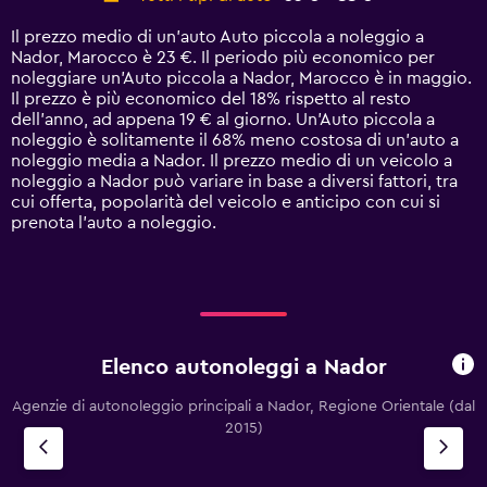
Range:
14
Il prezzo medio di un'auto Auto piccola a noleggio a
categories.
Nador, Marocco è 23 €. Il periodo più economico per
The
noleggiare un'Auto piccola a Nador, Marocco è in maggio.
chart
Il prezzo è più economico del 18% rispetto al resto
has
dell'anno, ad appena 19 € al giorno. Un'Auto piccola a
1
noleggio è solitamente il 68% meno costosa di un'auto a
Y
noleggio media a Nador. Il prezzo medio di un veicolo a
axis
noleggio a Nador può variare in base a diversi fattori, tra
displaying
cui offerta, popolarità del veicolo e anticipo con cui si
values.
prenota l'auto a noleggio.
Range:
0
to
120.
Elenco autonoleggi a Nador
Agenzie di autonoleggio principali a Nador, Regione Orientale (dal
2015)