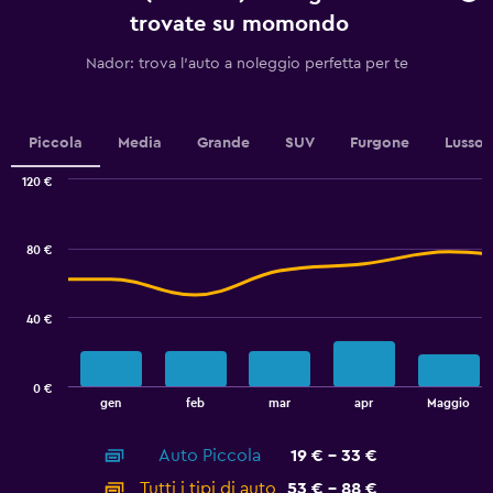
has
trovate su momondo
1
Y
Nador: trova l'auto a noleggio perfetta per te
axis
displaying
values.
Range:
Piccola
Media
Grande
SUV
Furgone
Lusso
0
to
120 €
24.
Combination
Chart
graphic.
chart
with
80 €
2
data
series.
40 €
The
chart
has
0 €
1
End
gen
feb
mar
apr
Maggio
of
X
interactive
axis
chart
Auto Piccola
19 € - 33 €
displaying
categories.
Tutti i tipi di auto
53 € - 88 €