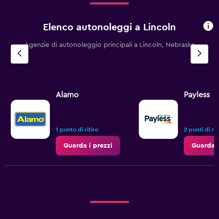
Elenco autonoleggi a Lincoln
Agenzie di autonoleggio principali a Lincoln, Nebraska
Alamo
Payless
1 punto di ritiro
2 punti di rit
Guarda i prezzi
Guarda i