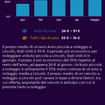
30 €
The
chart
has
0 €
1
End
gen
feb
mar
apr
Maggio
of
X
interactive
axis
chart
Auto Piccola
26 € - 51 €
displaying
categories.
Tutti i tipi di auto
53 € - 76 €
Range:
14
Il prezzo medio di un'auto Auto piccola a noleggio a
categories.
Lincoln, Stati Uniti è 39 €. Il periodo più economico per
The
noleggiare un'Auto piccola a Lincoln, Stati Uniti è in
chart
gennaio. Il prezzo è più economico del 35% rispetto al
has
resto dell'anno, ad appena 26 € al giorno. Un'Auto piccola
1
a noleggio è solitamente il 35% meno costosa di un'auto a
Y
noleggio media a Lincoln. Il prezzo medio di un veicolo a
axis
noleggio a Lincoln può variare in base a diversi fattori, tra
displaying
cui offerta, popolarità del veicolo e anticipo con cui si
values.
prenota l'auto a noleggio.
Range:
0
to
90.