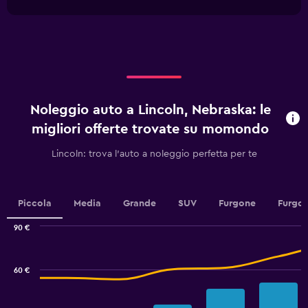
1
Y
chart
X
axis
axis
displaying
displaying
values.
categories.
Range:
Range:
0
4
to
categories.
45.
Noleggio auto a Lincoln, Nebraska: le
The
chart
migliori offerte trovate su momondo
has
1
Lincoln: trova l'auto a noleggio perfetta per te
Y
axis
displaying
values.
Piccola
Media
Grande
SUV
Furgone
Furgon
Range:
0
90 €
Combination
to
Chart
graphic.
chart
7.5.
with
60 €
2
data
series.