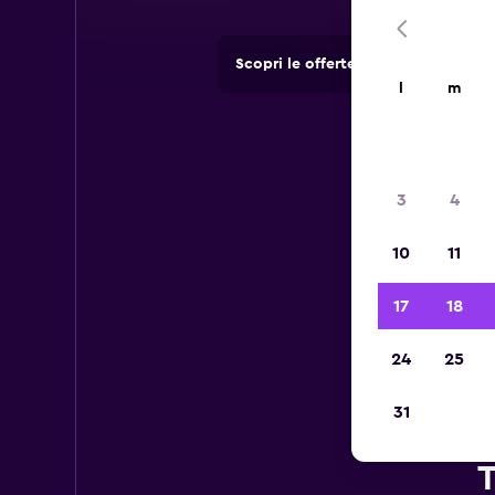
Scopri le offerte di agenzie di no
l
m
3
4
10
11
17
18
24
25
31
T