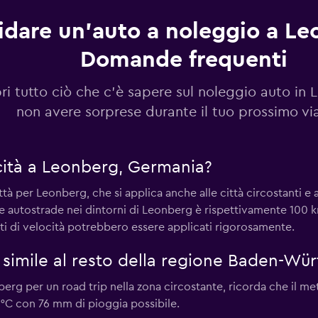
idare un'auto a noleggio a Le
Domande frequenti
Guarda i prezzi
ri tutto ciò che c'è sapere sul noleggio auto in
non avere sorprese durante il tuo prossimo vi
Guarda i prezzi
locità a Leonberg, Germania?
ttà per Leonberg, che si applica anche alle città circostanti e agl
er le autostrade nei dintorni di Leonberg è rispettivamente 10
ti di velocità potrebbero essere applicati rigorosamente.
 simile al resto della regione Baden-Wü
berg per un road trip nella zona circostante, ricorda che il 
7 °C con 76 mm di pioggia possibile.