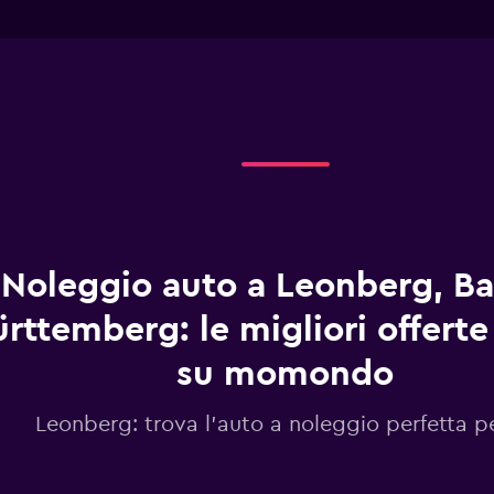
has
interactive
1
chart
X
axis
displaying
categories.
Range:
3
categories.
The
chart
has
1
Noleggio auto a Leonberg, B
Y
axis
displaying
rttemberg: le migliori offerte
values.
Range:
su momondo
0
to
Leonberg: trova l'auto a noleggio perfetta p
300.