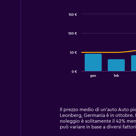
150 €
Combination
Chart
graphic.
chart
with
100 €
2
data
series.
50 €
The
chart
has
0 €
1
End
gen
feb
of
X
interactive
axis
chart
displaying
categories.
Range:
14
Il prezzo medio di un'auto Auto p
categories.
Leonberg, Germania è in ottobre. I
The
noleggio è solitamente il 42% men
chart
può variare in base a diversi fattor
has