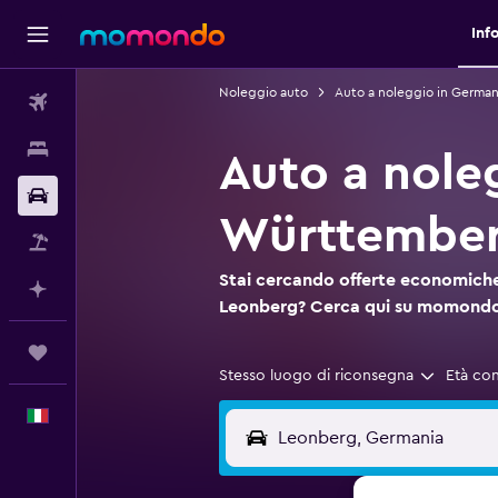
Inf
Noleggio auto
Auto a noleggio in German
Voli
Soggiorni
Auto a nole
Noleggio auto
Württembe
Pacchetti vacanze
Stai cercando offerte economiche
Fai piani con l'AI
Leonberg? Cerca qui su momond
Trips
Stesso luogo di riconsegna
Età co
Italiano