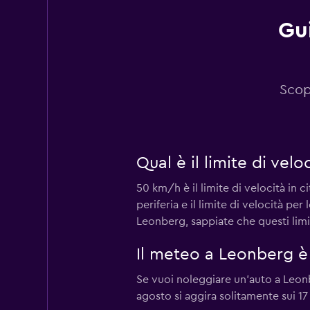
Gu
Europcar
2 punti di ritiro
Scop
Sunnycars
Qual è il limite di ve
1 punto di ritiro
50 km/h è il limite di velocità in ci
periferia e il limite di velocità p
Leonberg, sappiate che questi limi
Il meteo a Leonberg è
Se vuoi noleggiare un'auto a Leon
agosto si aggira solitamente sui 1