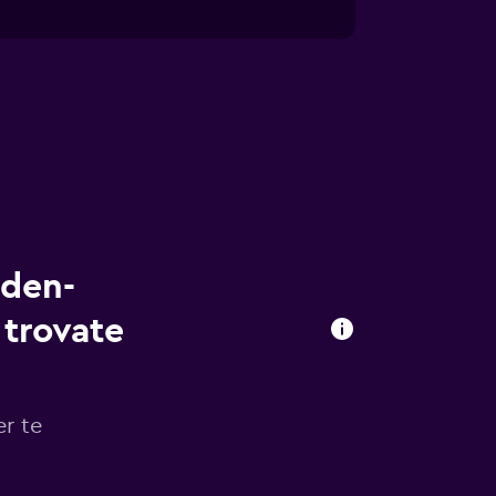
aden-
 trovate
er te