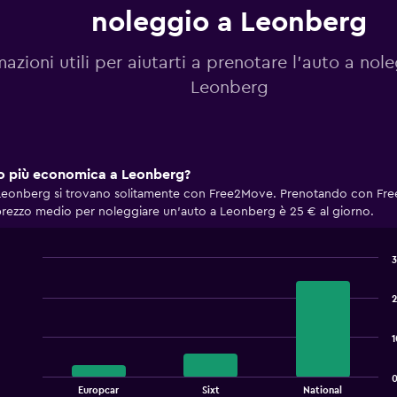
noleggio a Leonberg
mazioni utili per aiutarti a prenotare l'auto a nol
Leonberg
gio più economica a Leonberg?
eonberg si trovano solitamente con Free2Move. Prenotando con Free2
prezzo medio per noleggiare un'auto a Leonberg è 25 € al giorno.
3
Bar
Chart
graphic.
chart
2
with
3
bars.
1
The
chart
End
Europcar
Sixt
National
of