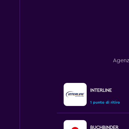
1
Y
axis
displaying
values.
Range:
0
to
150.
Agenz
INTERLINE
1 punto di ritiro
BUCHBINDER