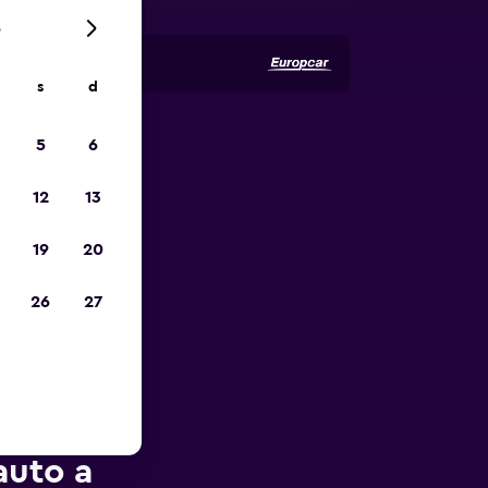
6
s
d
5
6
io
12
13
19
20
26
27
auto a