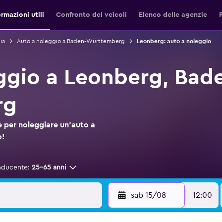
ormazioni utili
Confronto dei veicoli
Elenco delle agenzie
ia
Auto a noleggio a Baden-Württemberg
Leonberg: auto a noleggio
ggio a Leonberg, Bad
rg
 per noleggiare un'auto a
o!
nducente:
25-65 anni
sab 15/08
12:00