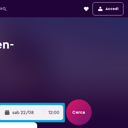
FAQ
Accedi
en-
Cerca
sab 22/08
12:00