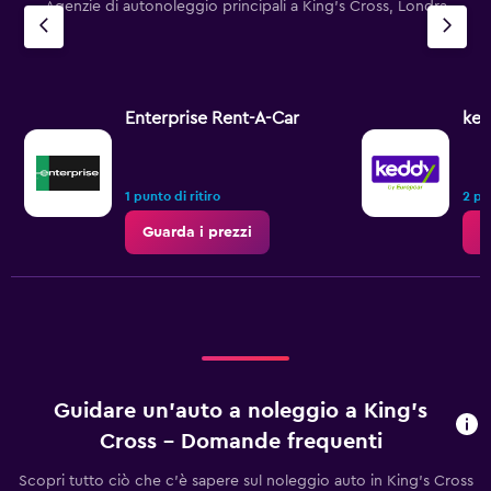
Agenzie di autonoleggio principali a King's Cross, Londra
Enterprise Rent-A-Car
ked
1 punto di ritiro
2 pun
Guarda i prezzi
G
Guidare un'auto a noleggio a King's
Cross - Domande frequenti
Scopri tutto ciò che c'è sapere sul noleggio auto in King's Cross