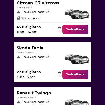
Citroen C3 Aircross
Media o simile
Fino a 5 passeggeri/e
Veicoli 5 porte
43 € al giorno
Vedi offerta
11 ott - 14 ott
Skoda Fabia
Compatta o simile
Fino a 4 passeggeri/e
29 € al giorno
Vedi offerta
3 set - 9 set
Renault Twingo
Economy o simile
Fino a 2 passeggeri/e