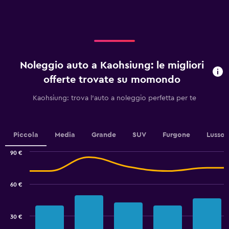
axis
45.
displaying
categories.
Range:
4
categories.
Noleggio auto a Kaohsiung: le migliori
The
chart
offerte trovate su momondo
has
1
Kaohsiung: trova l'auto a noleggio perfetta per te
Y
axis
displaying
values.
Piccola
Media
Grande
SUV
Furgone
Lusso
Range:
0
90 €
Combination
to
Chart
graphic.
chart
7.5.
with
60 €
2
data
series.
30 €
The