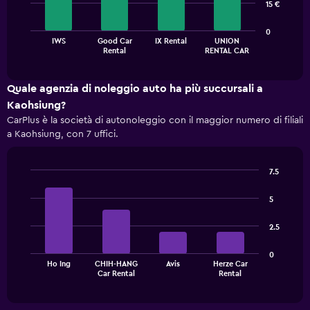
15 €
bars.
The
0
IWS
Good Car
IX Rental
UNION
chart
End
Rental
RENTAL CAR
of
has
interactive
1
chart
X
Quale agenzia di noleggio auto ha più succursali a
axis
Kaohsiung?
displaying
CarPlus è la società di autonoleggio con il maggior numero di filiali
categories.
a Kaohsiung, con 7 uffici.
Range:
4
categories.
7.5
The
Bar
Chart
chart
graphic.
chart
5
has
with
1
4
2.5
bars.
Y
axis
The
displaying
0
Ho Ing
CHIH-HANG
Avis
Herze Car
chart
values.
End
Car Rental
Rental
of
has
Range:
interactive
1
0
chart
X
to