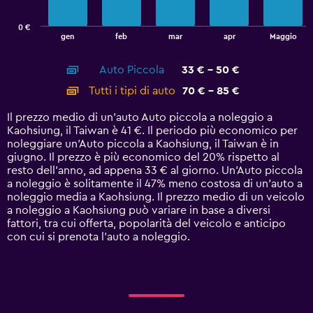
chart
has
0 €
1
End
gen
feb
mar
apr
Maggio
of
X
interactive
axis
chart
Auto Piccola
33 € - 50 €
displaying
categories.
Tutti i tipi di auto
70 € - 85 €
Range:
14
Il prezzo medio di un'auto Auto piccola a noleggio a
categories.
Kaohsiung, il Taiwan è 41 €. Il periodo più economico per
The
noleggiare un'Auto piccola a Kaohsiung, il Taiwan è in
chart
giugno. Il prezzo è più economico del 20% rispetto al
has
resto dell'anno, ad appena 33 € al giorno. Un'Auto piccola
1
a noleggio è solitamente il 47% meno costosa di un'auto a
Y
noleggio media a Kaohsiung. Il prezzo medio di un veicolo
axis
a noleggio a Kaohsiung può variare in base a diversi
displaying
fattori, tra cui offerta, popolarità del veicolo e anticipo
values.
con cui si prenota l'auto a noleggio.
Range:
0
to
90.