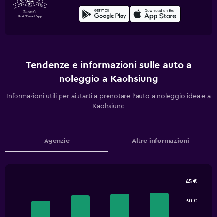
Tendenze e informazioni sulle auto a
noleggio a Kaohsiung
Informazioni utili per aiutarti a prenotare l'auto a noleggio ideale a
Kaohsiung
Agenzie
Altre informazioni
45 €
Bar
Chart
graphic.
chart
30 €
with
4