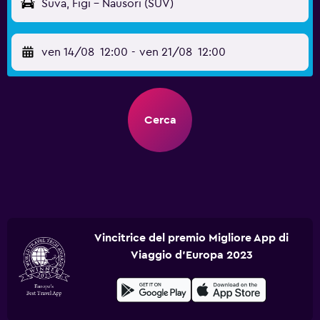
Suva, Figi - Nausori (SUV)
ven 14/08
12:00
-
ven 21/08
12:00
Cerca
Vincitrice del premio Migliore App di
Viaggio d'Europa 2023