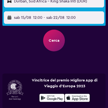
Durban, Sud Africa - King Shaka Intl (DUR)
sab 15/08
12:00
-
sab 22/08
12:00
Cerca
Vincitrice del premio Migliore App di
Viaggio d'Europa 2023