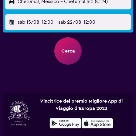
Chetumal, Messico - Chetumal Intl (CTM)
sab 15/08
12:00
-
sab 22/08
12:00
Cerca
Vincitrice del premio Migliore App di
Viaggio d'Europa 2023