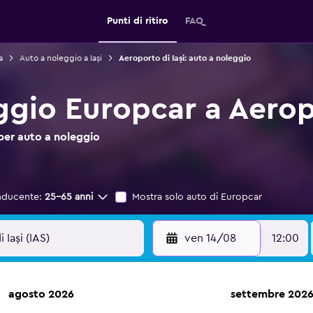
Punti di ritiro
FAQ
a
Auto a noleggio a Iași
Aeroporto di Iași: auto a noleggio
ggio Europcar a Aeropo
per auto a noleggio
nducente:
25-65 anni
Mostra solo auto di Europcar
ven 14/08
12:00
agosto 2026
settembre 202