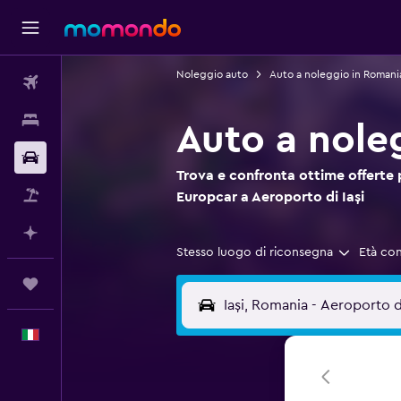
Noleggio auto
Auto a noleggio in Romani
Voli
Soggiorni
Auto a nole
Noleggio auto
Trova e confronta ottime offerte 
Pacchetti vacanze
Europcar a Aeroporto di Iași
Fai piani con l'AI
Stesso luogo di riconsegna
Età co
Trips
Italiano