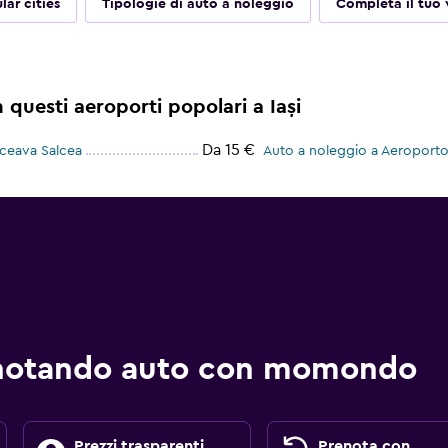
lar cities
Tipologie di auto a noleggio
Completa il tuo 
 questi aeroporti popolari a Iași
Da 15 €
uceava Salcea
Auto a noleggio a Aeroporto
enotando auto con momondo
Prezzi trasparenti
Prenota con