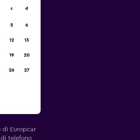
s
d
io
5
6
12
13
19
20
26
27
eroporto
le di Europcar
 di telefono