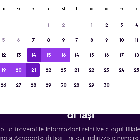
m
g
v
s
d
l
m
m
g
v
Vincitrice del premio Migliore App di Viagg
d'Europa 2023
1
2
1
2
3
4
5
6
7
8
9
7
8
9
10
11
12
13
14
15
16
14
15
16
17
18
19
20
21
22
23
21
22
23
24
25
26
27
28
29
30
28
29
30
tonoleggi Europcar in zona A
di Iași
otto troverai le informazioni relative a ogni filia
ino a Aeroporto di Iași, tra cui indirizzo e numero