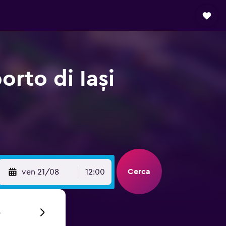
rto di Iași
Cerca
ven 21/08
12:00
6