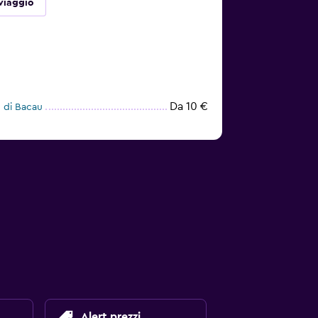
viaggio
Da 10 €
 di Bacau
Alert prezzi