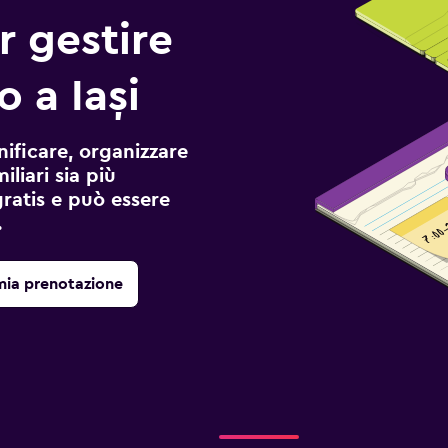
r gestire
o a Iași
ificare, organizzare
liari sia più
gratis e può essere
.
mia prenotazione