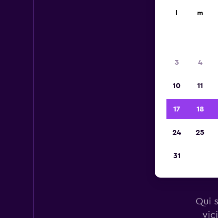
l
m
3
4
10
11
17
18
24
25
31
Au
Qui s
vic