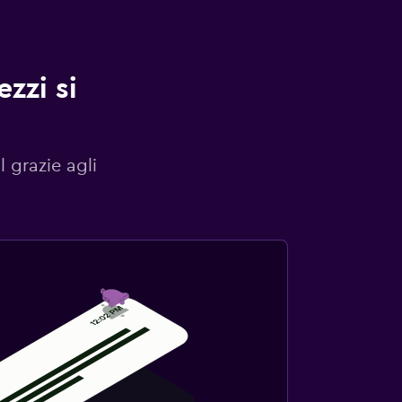
zzi si
l grazie agli