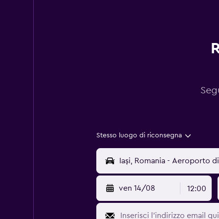
R
Segu
Stesso luogo di riconsegna
ven 14/08
12:00