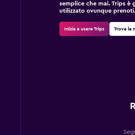
semplice che mai. Trips è 
utilizzato ovunque prenoti
Inizia a usare Trips
Trova la 
R
Segu