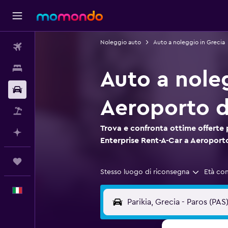
Noleggio auto
Auto a noleggio in Grecia
Voli
Soggiorni
Auto a nole
Noleggio auto
Aeroporto d
Pacchetti vacanze
Trova e confronta ottime offerte 
Fai piani con l'AI
Enterprise Rent-A-Car a Aeroporto
Trips
Stesso luogo di riconsegna
Età co
Italiano