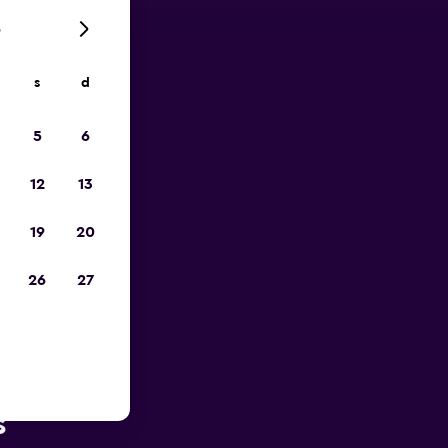
6
s
d
io
5
6
12
13
19
20
26
27
r in zona
s