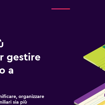
ù
r gestire
io a
ificare, organizzare
liari sia più