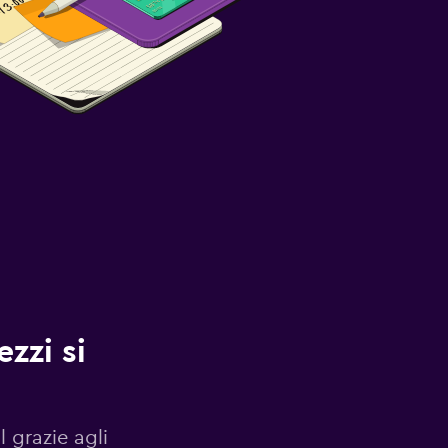
zzi si
l grazie agli