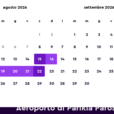
agosto 2026
settembre 202
m
g
v
s
d
l
m
m
g
v
Vincitrice del premio Migliore App di Viagg
d'Europa 2023
1
2
1
2
3
4
5
6
7
8
9
7
8
9
10
11
12
13
14
15
16
14
15
16
17
18
19
20
21
22
23
21
22
23
24
25
26
27
28
29
30
28
29
30
onoleggi Enterprise Rent-A-Ca
Aeroporto di Parikia Paro