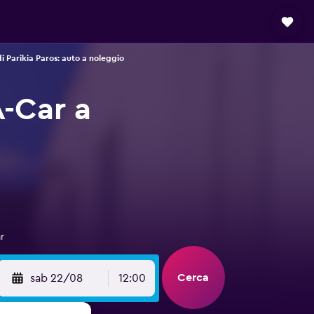
i Parikia Paros: auto a noleggio
A-Car a
r
Cerca
sab 22/08
12:00