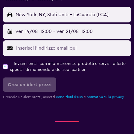
New York, NY, Stati Uniti - LaGuardia (LGA)
ven 14/08
12:00
-
ven 21/08
12:00
Inviami email con informazioni su prodotti e servizi, offerte
speciali di momondo e dei suoi partner
Crea un Alert prezzi
Creando un alert prezzi, accetti
condizioni d'uso
e
normativa sulla privacy.