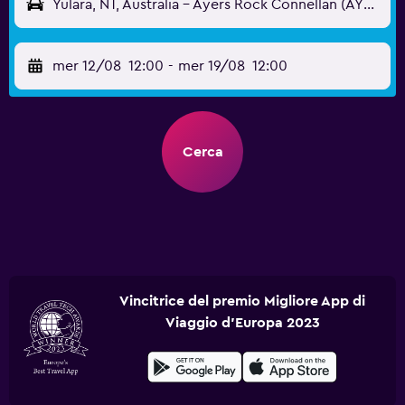
Yulara, NT, Australia - Ayers Rock Connellan (AYQ)
mer 12/08
12:00
-
mer 19/08
12:00
Cerca
Vincitrice del premio Migliore App di
Viaggio d'Europa 2023