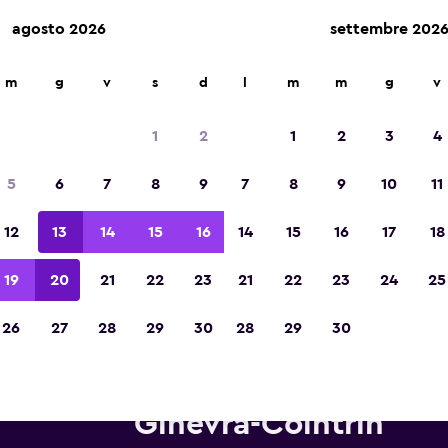
agosto 2026
settembre 202
m
g
v
s
d
l
m
m
g
v
Vincitrice del premio Migliore App di Viagg
d'Europa 2023
1
2
1
2
3
4
5
6
7
8
9
7
8
9
10
11
12
13
14
15
16
14
15
16
17
18
19
20
21
22
23
21
22
23
24
25
26
27
28
29
30
28
29
30
tonoleggi Dollar in zona Aero
Ginevra-Cointrin