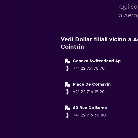
Qui sot
a Aero
Vedi Dollar filiali vicino a
Cointrin
Geneva Switzerland Ap
+41 22 761 78 70
Place De Cornavin
+41 22 716 19 90
60 Rue De Berne
+41 22 716 30 80