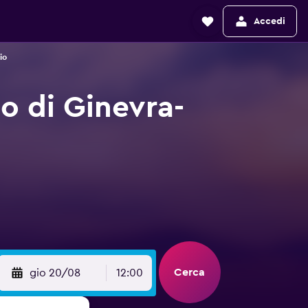
Accedi
io
o di Ginevra-
Cerca
gio 20/08
12:00