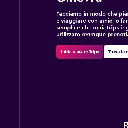
Facciamo in modo che pian
e viaggiare con amici o fami
semplice che mai. Trips è 
utilizzato ovunque prenoti
Inizia a usare Trips
Trova la 
R