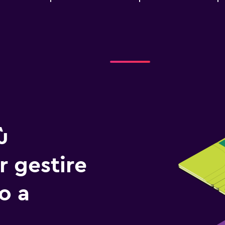
ù
r gestire
io a