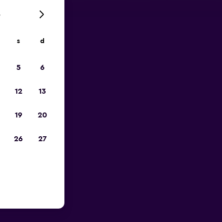
6
s
d
io
5
6
12
13
19
20
26
27
porto di