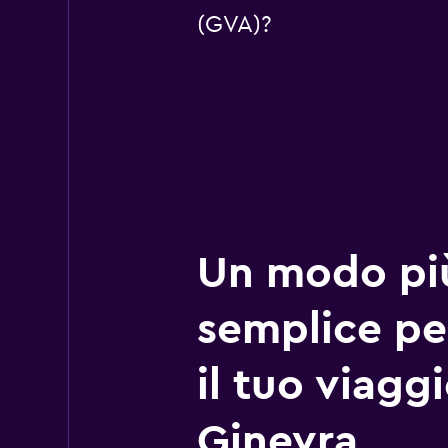
(GVA)?
Un modo pi
semplice pe
il tuo viagg
Ginevra