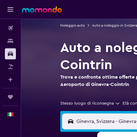
Noleggio auto
Auto a noleggio in Svizzer
Voli
Soggiorni
Auto a nole
Noleggio auto
Cointrin
Pacchetti vacanze
Trova e confronta ottime offerte 
Fai piani con l'AI
Aeroporto di Ginevra-Cointrin
Trips
Stesso luogo di riconsegna
Età co
Italiano