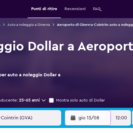
Punti di ritiro
Recensioni
FAQ
a
Auto a noleggio a Ginevra
Aeroporto di Ginevra-Cointrin: auto a nolegg
ggio Dollar a Aeroport
per auto a noleggio Dollar a
nducente:
25-65 anni
Mostra solo auto di Dollar
gio 13/08
12:00