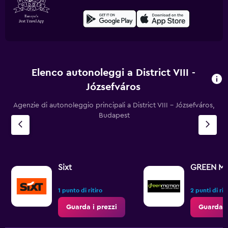
Elenco autonoleggi a District VIII -
Józsefváros
Agenzie di autonoleggio principali a District VIII - Józsefváros,
Budapest
Sixt
GREEN M
1 punto di ritiro
2 punti di rit
Guarda i prezzi
Guarda i