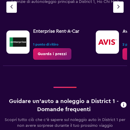
Agenzie di autonoleggio principali a District 1, Ho Chi Minh
Enterprise Rent-A-Car
Avi
1 punto di ritiro
2 pun
Guarda i prezzi
G
Guidare un'auto a noleggio a District 1 -
Domande frequenti
Scopri tutto ciò che c'è sapere sul noleggio auto in District 1 per
non avere sorprese durante il tuo prossimo viaggio