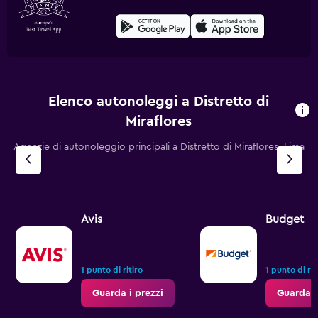
Elenco autonoleggi a Distretto di
Miraflores
Agenzie di autonoleggio principali a Distretto di Miraflores, Lima
Avis
Budget
1 punto di ritiro
1 punto di rit
Guarda i prezzi
Guarda i