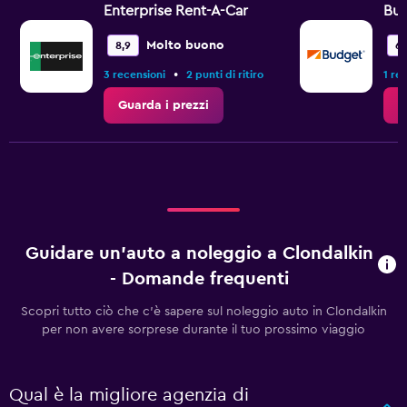
Enterprise Rent-A-Car
Bu
Molto buono
8,9
6,
•
3 recensioni
2 punti di ritiro
1 re
Guarda i prezzi
G
Guidare un'auto a noleggio a Clondalkin
- Domande frequenti
Scopri tutto ciò che c'è sapere sul noleggio auto in Clondalkin
per non avere sorprese durante il tuo prossimo viaggio
Qual è la migliore agenzia di