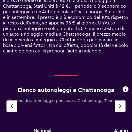
Il prezzo medio di un'auto Auto piccola a noleggio a
categories.
Chattanooga, Stati Uniti è 42 €. Il periodo più economico
The
per noleggiare un'Auto piccola a Chattanooga, Stati Uniti
chart
è in settembre. Il prezzo è più economico del 10% rispetto
has
al resto dell'anno, ad appena 38 € al giorno. Un'Auto
1
piccola a noleggio è solitamente il 40% meno costosa di
Y
un'auto a noleggio media a Chattanooga. Il prezzo medio
axis
di un veicolo a noleggio a Chattanooga può variare in
displaying
base a diversi fattori, tra cui offerta, popolarità del veicolo
values.
e anticipo con cui si prenota l'auto a noleggio.
Range:
0
to
90.
Elenco autonoleggi a Chattanooga
Agenzie di autonoleggio principali a Chattanooga, Tennessee
National
Alamo