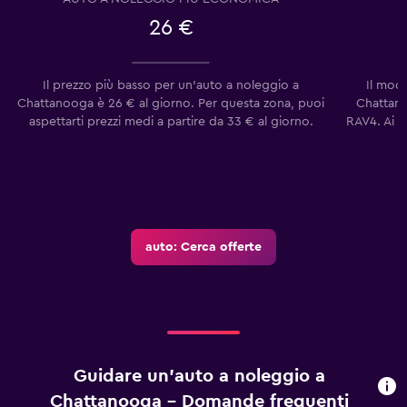
26 €
Il prezzo più basso per un'auto a noleggio a
Il mod
Chattanooga è 26 € al giorno. Per questa zona, puoi
Chattano
aspettarti prezzi medi a partire da 33 € al giorno.
RAV4. Ai n
auto: Cerca offerte
Guidare un'auto a noleggio a
Chattanooga - Domande frequenti