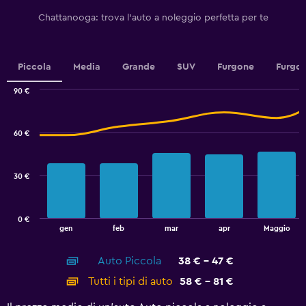
Y
Chattanooga: trova l'auto a noleggio perfetta per te
axis
displaying
values.
Range:
Piccola
Media
Grande
SUV
Furgone
Furgon
0
to
90 €
7.5.
Combination
Chart
graphic.
chart
with
60 €
2
data
series.
30 €
The
chart
has
0 €
1
End
gen
feb
mar
apr
Maggio
of
X
interactive
axis
chart
Auto Piccola
38 € - 47 €
displaying
categories.
Tutti i tipi di auto
58 € - 81 €
Range:
14