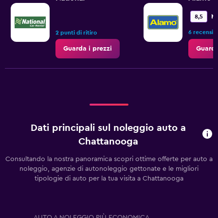
M
8,5
6 recensio
2 punti di ritiro
Guarda i prezzi
Guarda
Dati principali sul noleggio auto a
Chattanooga
Consultando la nostra panoramica scopri ottime offerte per auto a
noleggio, agenzie di autonoleggio gettonate e le migliori
tipologie di auto per la tua visita a Chattanooga
AUTO A NOLEGGIO PIÙ ECONOMICA