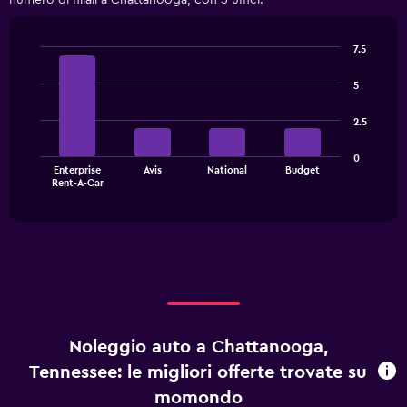
numero di filiali a Chattanooga, con 5 uffici.
7.5
Bar
Chart
graphic.
chart
5
with
4
2.5
bars.
The
0
Enterprise
Avis
National
Budget
chart
End
Rent-A-Car
of
has
interactive
1
chart
X
axis
displaying
categories.
Range:
4
categories.
Noleggio auto a Chattanooga,
The
chart
Tennessee: le migliori offerte trovate su
has
momondo
1