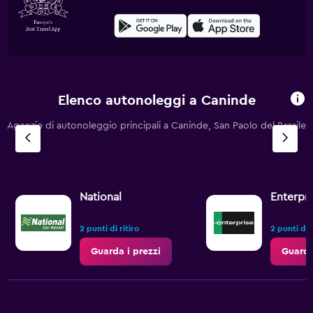
Elenco autonoleggi a Caninde
Agenzie di autonoleggio principali a Caninde, San Paolo del Brasile
National
Enterpri
2 punti di ritiro
2 punti di r
Guarda i prezzi
Guarda