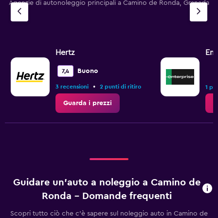
Agenzie di autonoleggio principali a Camino de Ronda, Granada
Hertz
Ent
Buono
7,4
•
3 recensioni
2 punti di ritiro
1 pun
Guarda i prezzi
G
Guidare un'auto a noleggio a Camino de
Ronda - Domande frequenti
Scopri tutto ciò che c'è sapere sul noleggio auto in Camino de