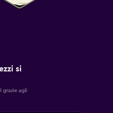
zzi si
l grazie agli