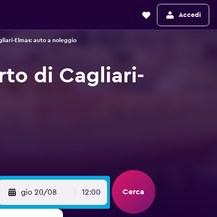
Accedi
liari-Elmas: auto a noleggio
to di Cagliari-
Cerca
gio 20/08
12:00