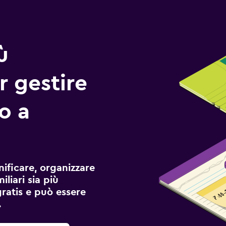
ù
r gestire
io a
ificare, organizzare
liari sia più
gratis e può essere
.