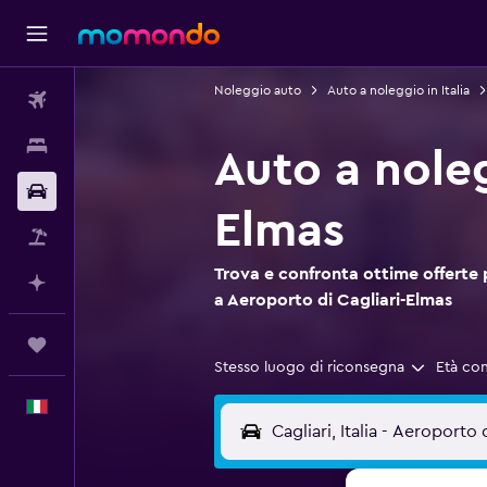
Noleggio auto
Auto a noleggio in Italia
Voli
Soggiorni
Auto a nole
Noleggio auto
Elmas
Pacchetti vacanze
Trova e confronta ottime offerte
Fai piani con l'AI
a Aeroporto di Cagliari-Elmas
Trips
Stesso luogo di riconsegna
Età co
Italiano