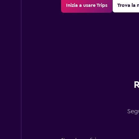
Inizia a usare Trips
Trova la 
R
Segu