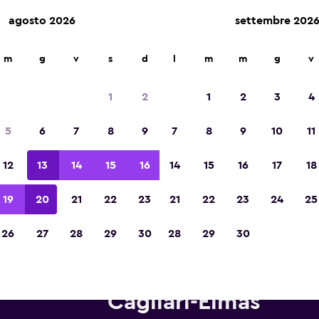
agosto 2026
settembre 202
m
g
v
s
d
l
m
m
g
v
Vincitrice del premio Migliore App di Viagg
d'Europa 2023
1
2
1
2
3
4
5
6
7
8
9
7
8
9
10
11
12
13
14
15
16
14
15
16
17
18
19
20
21
22
23
21
22
23
24
25
26
27
28
29
30
28
29
30
onoleggi Budget in zona Aero
Cagliari-Elmas