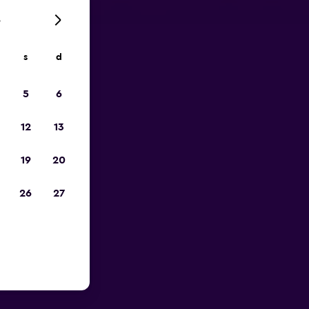
6
s
d
io
5
6
12
13
19
20
26
27
porto di