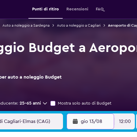
Punti di ritiro
Recensioni
FAQ
Auto a noleggio a Sardegna
Auto a noleggio a Cagliari
Aeroporto di Cag
ggio Budget a Aeropor
 per auto a noleggio Budget
nducente:
25-65 anni
Mostra solo auto di Budget
gio 13/08
12:00