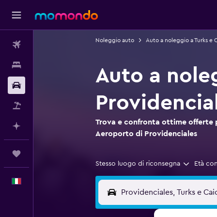
Noleggio auto
Auto a noleggio a Turks e 
Voli
Soggiorni
Auto a nole
Noleggio auto
Providencia
Pacchetti vacanze
Trova e confronta ottime offerte 
Fai piani con l'AI
Aeroporto di Providenciales
Trips
Stesso luogo di riconsegna
Età co
Italiano