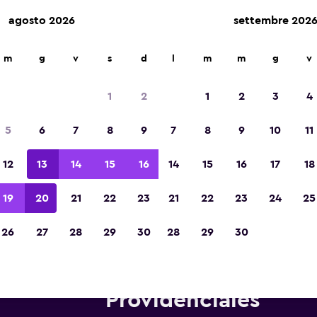
agosto 2026
settembre 202
m
g
v
s
d
l
m
m
g
v
Vincitrice del premio Migliore App di Viagg
d'Europa 2023
1
2
1
2
3
4
5
6
7
8
9
7
8
9
10
11
12
13
14
15
16
14
15
16
17
18
19
20
21
22
23
21
22
23
24
25
26
27
28
29
30
28
29
30
utonoleggi Avis in zona Aerop
Providenciales