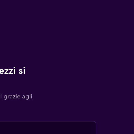
zzi si
l grazie agli