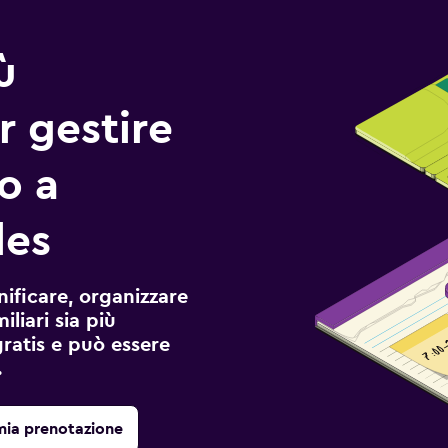
ù
r gestire
io a
les
ificare, organizzare
liari sia più
gratis e può essere
.
mia prenotazione