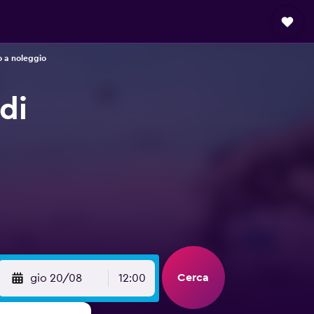
o a noleggio
di
Cerca
gio 20/08
12:00