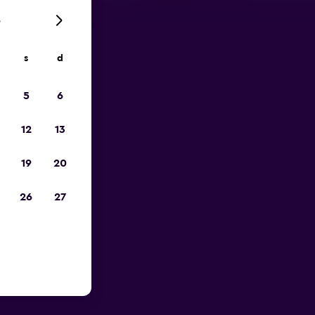
6
s
d
io
5
6
12
13
19
20
26
27
orto di