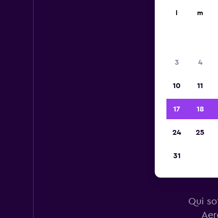
l
m
3
4
10
11
17
18
24
25
31
A
Qui sot
Aer