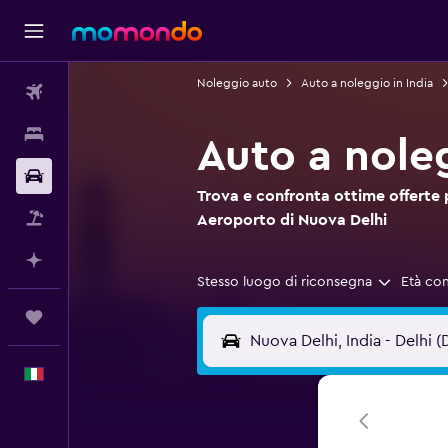
Noleggio auto
Auto a noleggio in India
Voli
Soggiorni
Auto a nole
Noleggio auto
Trova e confronta ottime offerte 
Pacchetti vacanze
Aeroporto di Nuova Delhi
Fai piani con l'AI
Stesso luogo di riconsegna
Età co
Trips
Italiano