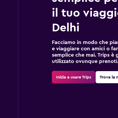
il tuo viagg
Delhi
Facciamo in modo che pian
e viaggiare con amici o fami
semplice che mai. Trips è 
utilizzato ovunque prenoti
Inizia a usare Trips
Trova la 