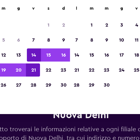
m
g
v
s
d
l
m
m
g
v
Vincitrice del premio Migliore App di Viagg
d'Europa 2023
1
2
1
2
3
4
5
6
7
8
9
7
8
9
10
11
12
13
14
15
16
14
15
16
17
18
19
20
21
22
23
21
22
23
24
25
26
27
28
29
30
28
29
30
utonoleggi Avis in zona Aerop
Nuova Delhi
to troverai le informazioni relative a ogni filiale 
oporto di Nuova Delhi, tra cui indirizzo e numero