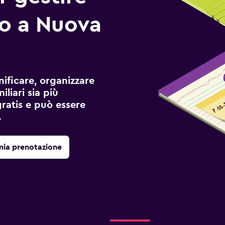
io a Nuova
ificare, organizzare
liari sia più
gratis e può essere
.
mia prenotazione