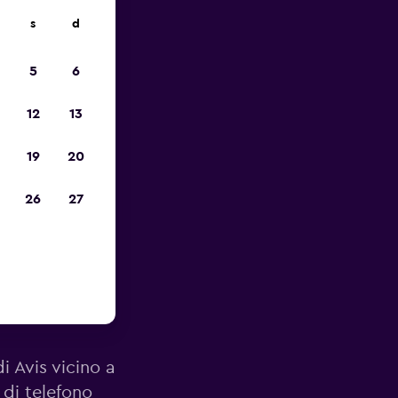
s
d
io
5
6
12
13
19
20
26
27
orto di
di Avis vicino a
 di telefono