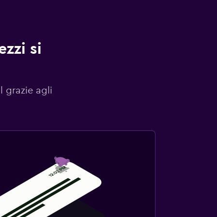
zzi si
l grazie agli