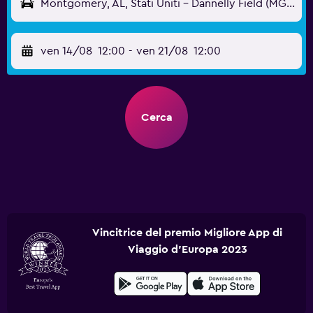
Montgomery, AL, Stati Uniti - Dannelly Field (MGM)
ven 14/08
12:00
-
ven 21/08
12:00
Cerca
Vincitrice del premio Migliore App di
Viaggio d'Europa 2023