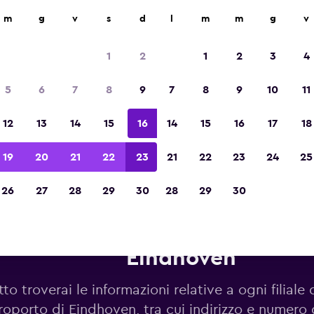
m
g
v
s
d
l
m
m
g
v
Vincitrice del premio Migliore App di Viagg
d'Europa 2023
1
2
1
2
3
4
5
6
7
8
9
7
8
9
10
11
12
13
14
15
16
14
15
16
17
18
19
20
21
22
23
21
22
23
24
25
26
27
28
29
30
28
29
30
utonoleggi Avis in zona Aerop
Eindhoven
to troverai le informazioni relative a ogni filiale 
roporto di Eindhoven, tra cui indirizzo e numero 