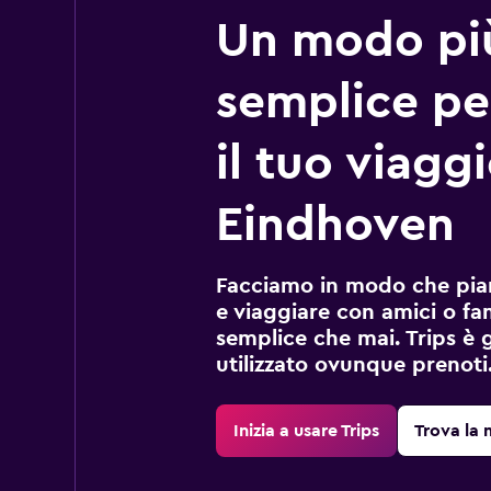
Un modo pi
semplice pe
il tuo viagg
Eindhoven
Facciamo in modo che pian
e viaggiare con amici o fami
semplice che mai. Trips è 
utilizzato ovunque prenoti
Inizia a usare Trips
Trova la 