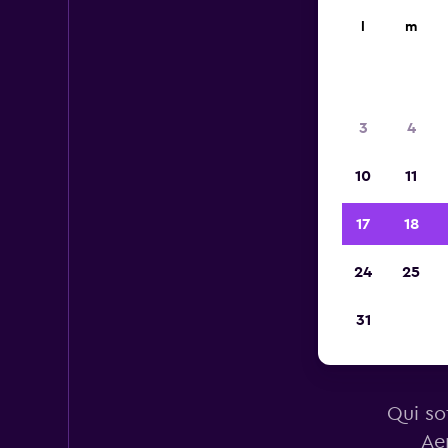
l
m
3
4
10
11
17
18
24
25
31
A
Qui sot
Ae