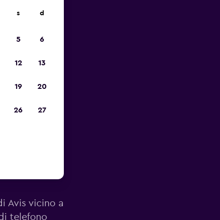
s
d
io
5
6
12
13
19
20
26
27
orto di
di Avis vicino a
di telefono