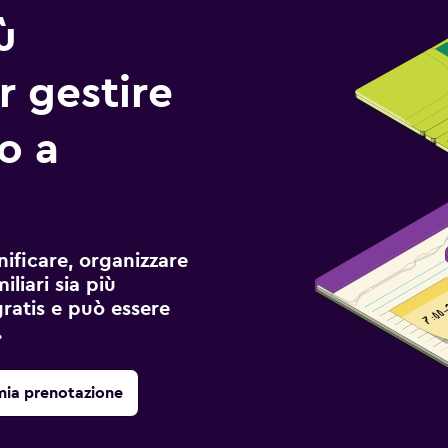
ù
r gestire
io a
ificare, organizzare
liari sia più
gratis e può essere
.
mia prenotazione