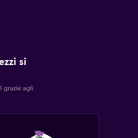
zzi si
l grazie agli