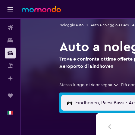
Noleggio auto
Auto a noleggio a Paesi Bas
Voli
Soggiorni
Auto a nole
Noleggio auto
Trova e confronta ottime offerte 
Pacchetti vacanze
Aeroporto di Eindhoven
Fai piani con l'AI
Stesso luogo di riconsegna
Età co
Trips
Italiano