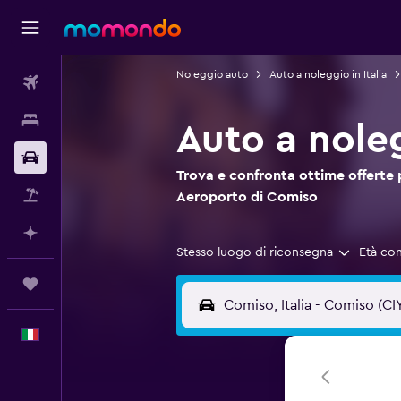
Noleggio auto
Auto a noleggio in Italia
Voli
Soggiorni
Auto a nole
Noleggio auto
Trova e confronta ottime offerte 
Pacchetti vacanze
Aeroporto di Comiso
Fai piani con l'AI
Stesso luogo di riconsegna
Età co
Trips
Italiano