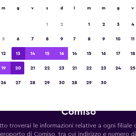
m
g
v
s
d
l
m
m
g
v
Vincitrice del premio Migliore App di Viagg
d'Europa 2023
1
2
1
2
3
4
5
6
7
8
9
7
8
9
10
11
12
13
14
15
16
14
15
16
17
18
19
20
21
22
23
21
22
23
24
25
26
27
28
29
30
28
29
30
utonoleggi Avis in zona Aerop
Comiso
to troverai le informazioni relative a ogni filiale 
eroporto di Comiso, tra cui indirizzo e numero di