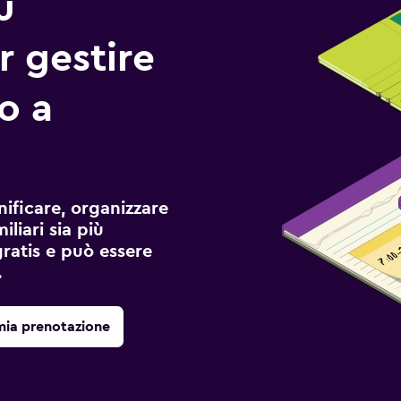
ù
r gestire
io a
ificare, organizzare
liari sia più
gratis e può essere
.
mia prenotazione