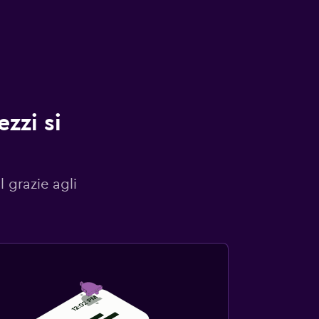
zzi si
l grazie agli