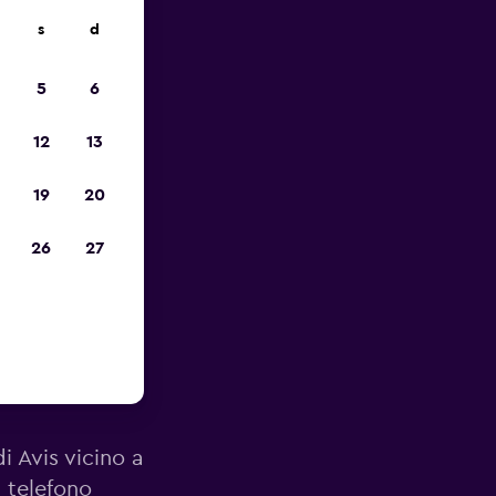
s
d
io
5
6
12
13
19
20
26
27
orto di
di Avis vicino a
 telefono