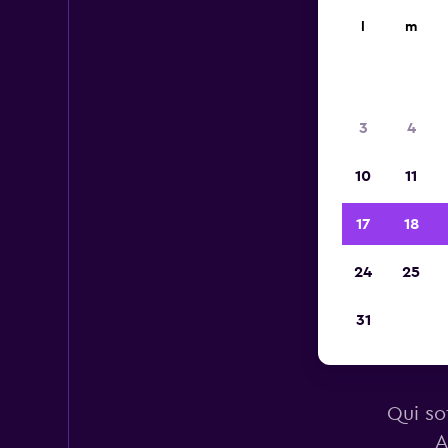
l
m
3
4
10
11
17
18
24
25
31
A
Qui sot
A