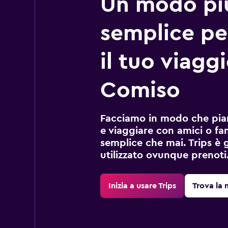
Un modo pi
semplice pe
il tuo viagg
Comiso
Facciamo in modo che pian
e viaggiare con amici o fami
semplice che mai. Trips è 
utilizzato ovunque prenoti
Inizia a usare Trips
Trova la 