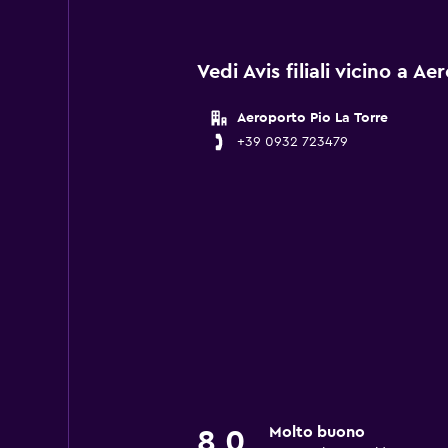
Vedi Avis filiali vicino a A
Aeroporto Pio La Torre
+39 0932 723479
Molto buono
8,0