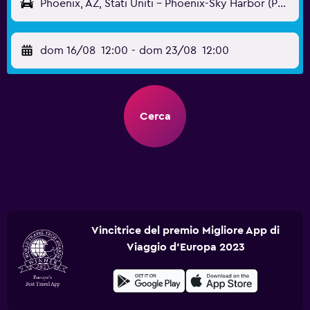
Phoenix, AZ, Stati Uniti - Phoenix-Sky Harbor (PHX)
dom 16/08
12:00
-
dom 23/08
12:00
Cerca
Vincitrice del premio Migliore App di
Viaggio d'Europa 2023