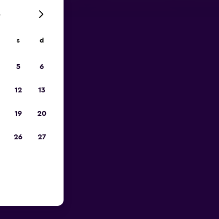
6
s
d
io
5
6
12
13
19
20
26
27
porto di