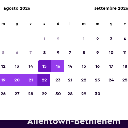
agosto 2026
settembre 202
m
g
v
s
d
l
m
m
g
v
Vincitrice del premio Migliore App di Viagg
d'Europa 2023
1
2
1
2
3
4
5
6
7
8
9
7
8
9
10
11
12
13
14
15
16
14
15
16
17
18
19
20
21
22
23
21
22
23
24
25
26
27
28
29
30
28
29
30
tonoleggi Alamo in zona Aero
Allentown-Bethlehem