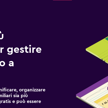
ù
r gestire
io a
ificare, organizzare
liari sia più
gratis e può essere
.