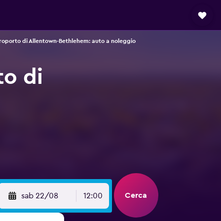
roporto di Allentown-Bethlehem: auto a noleggio
o di
Cerca
sab 22/08
12:00