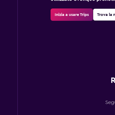
Inizia a usare Trips
Trova la 
R
Segu