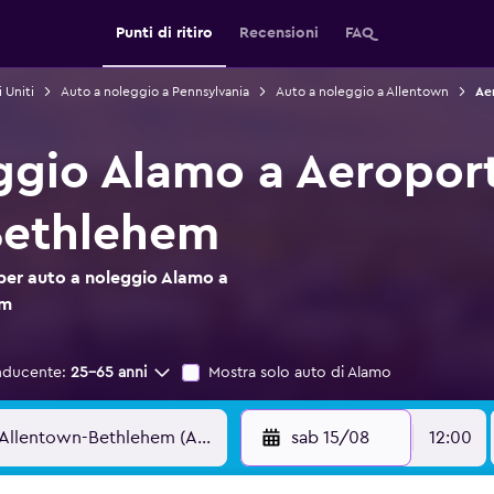
Punti di ritiro
Recensioni
FAQ
 Uniti
Auto a noleggio a Pennsylvania
Auto a noleggio a Allentown
Ae
ggio Alamo a Aeroport
Bethlehem
 per auto a noleggio Alamo a
em
nducente:
25-65 anni
Mostra solo auto di Alamo
sab 15/08
12:00