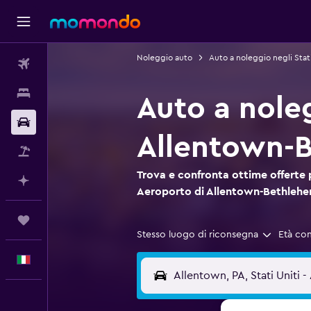
Noleggio auto
Auto a noleggio negli Stati
Voli
Soggiorni
Auto a nole
Noleggio auto
Allentown-
Pacchetti vacanze
Trova e confronta ottime offerte
Fai piani con l'AI
Aeroporto di Allentown-Bethleh
Trips
Stesso luogo di riconsegna
Età co
Italiano