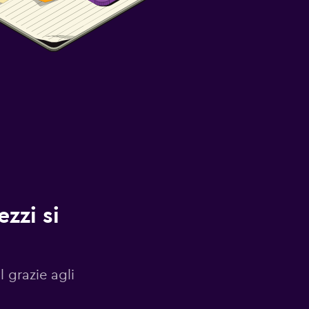
zzi si
l grazie agli