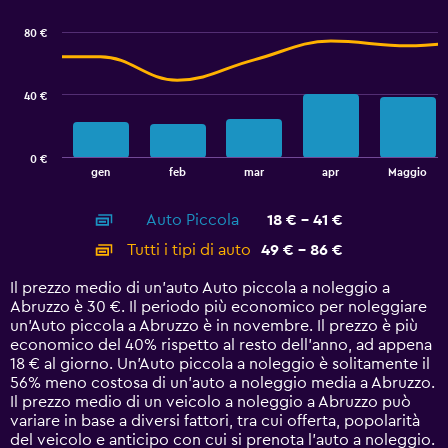
graphic.
chart
24.
with
80 €
2
data
series.
40 €
The
chart
has
0 €
1
End
gen
feb
mar
apr
Maggio
of
X
interactive
axis
chart
Auto Piccola
18 € - 41 €
displaying
categories.
Tutti i tipi di auto
49 € - 86 €
Range:
14
Il prezzo medio di un'auto Auto piccola a noleggio a
categories.
Abruzzo è 30 €. Il periodo più economico per noleggiare
The
un'Auto piccola a Abruzzo è in novembre. Il prezzo è più
chart
economico del 40% rispetto al resto dell'anno, ad appena
has
18 € al giorno. Un'Auto piccola a noleggio è solitamente il
1
56% meno costosa di un'auto a noleggio media a Abruzzo.
Y
Il prezzo medio di un veicolo a noleggio a Abruzzo può
axis
variare in base a diversi fattori, tra cui offerta, popolarità
displaying
del veicolo e anticipo con cui si prenota l'auto a noleggio.