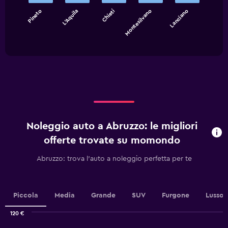
bars.
Pineto
L'Aquila
Chieti
Montesilvano
Lanciano
The
chart
End
of
has
interactive
1
chart
X
axis
displaying
categories.
Range:
5
categories.
Noleggio auto a Abruzzo: le migliori
The
chart
offerte trovate su momondo
has
1
Abruzzo: trova l'auto a noleggio perfetta per te
Y
axis
displaying
values.
Piccola
Media
Grande
SUV
Furgone
Lusso
Range:
0
120 €
Combination
to
Chart