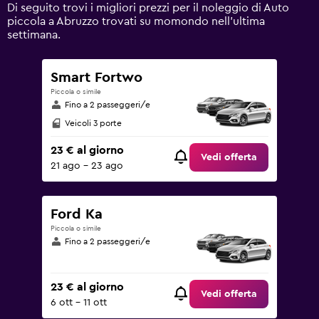
values.
Di seguito trovi i migliori prezzi per il noleggio di Auto
Range:
piccola a Abruzzo trovati su momondo nell'ultima
0
settimana.
to
120.
Smart Fortwo
Piccola o simile
Fino a 2 passeggeri/e
Veicoli 3 porte
23 € al giorno
Vedi offerta
21 ago - 23 ago
Ford Ka
Piccola o simile
Fino a 2 passeggeri/e
23 € al giorno
Vedi offerta
6 ott - 11 ott