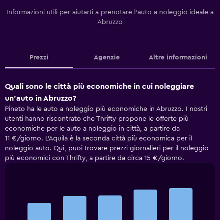
Informazioni utili per aiutarti a prenotare l'auto a noleggio ideale a
Abruzzo
Prezzi
Agenzie
Altre informazioni
Quali sono le città più economiche in cui noleggiare
un'auto in Abruzzo?
Pineto ha le auto a noleggio più economiche in Abruzzo. I nostri
utenti hanno riscontrato che Thrifty propone le offerte più
economiche per le auto a noleggio in città, a partire da
11 €/giorno. L'Aquila è la seconda città più economica per il
noleggio auto. Qui, puoi trovare prezzi giornalieri per il noleggio
più economici con Thrifty, a partire da circa 15 €/giorno.
Bar
Chart
graphic.
chart
with
5